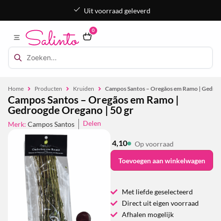
Uit voorraad geleverd
0
Home
Producten
Kruiden
Campos Santos – Oregãos em Ramo | Gedroo
Campos Santos – Oregãos em Ramo |
Gedroogde Oregano | 50 gr
Delen
Merk:
Campos Santos
4,10
Op voorraad
Toevoegen aan winkelwagen
Met liefde geselecteerd
Direct uit eigen voorraad
Afhalen mogelijk