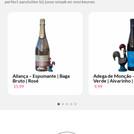
perfect aansluiten bij jouw smaak en voorkeuren.
liança – Espumante | Baga
Adega de Monção – Vinho
ruto | Rosé
Verde | Alvarinho | Per Fle
5,99
9,99