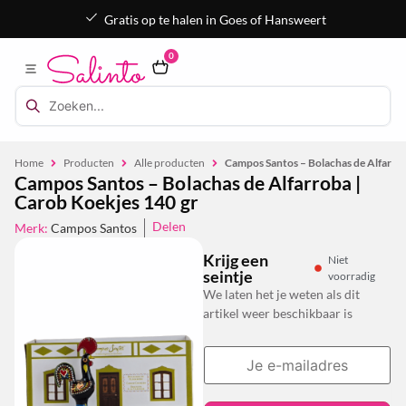
Gratis op te halen in Goes of Hansweert
0
Home
Producten
Alle producten
Campos Santos – Bolachas de Alfarrob
Campos Santos – Bolachas de Alfarroba |
Carob Koekjes 140 gr
Delen
Merk:
Campos Santos
Krijg een
Niet
seintje
voorradig
We laten het je weten als dit
artikel weer beschikbaar is