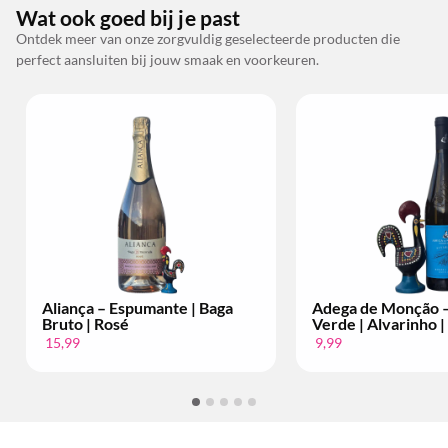
Wat ook goed bij je past
Ontdek meer van onze zorgvuldig geselecteerde producten die
perfect aansluiten bij jouw smaak en voorkeuren.
liança – Espumante | Baga
Adega de Monção – Vinho
ruto | Rosé
Verde | Alvarinho | Per Fle
5,99
9,99