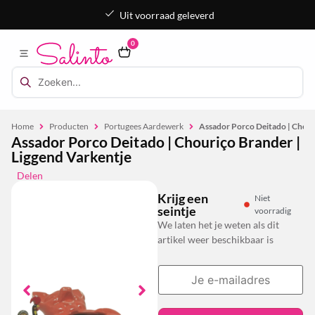
Uit voorraad geleverd
0
Home
Producten
Portugees Aardewerk
Assador Porco Deitado | Chour
Assador Porco Deitado | Chouriço Brander |
Liggend Varkentje
Delen
Krijg een
Niet
seintje
voorradig
We laten het je weten als dit
artikel weer beschikbaar is