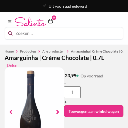
Uit voorraad geleverd
0
Home
Producten
Alle producten
Amarguinha | Crème Chocolate | 0.7L
Amarguinha | Crème Chocolate | 0.7L
Delen
23,99
Op voorraad
-
+
Toevoegen aan winkelwagen