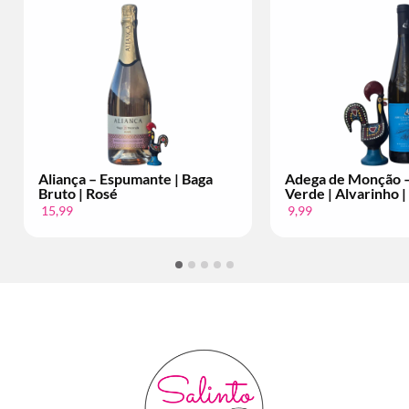
Espumante | Baga
Adega de Monção – Vinho
sé
Verde | Alvarinho | Per Fles
9,99