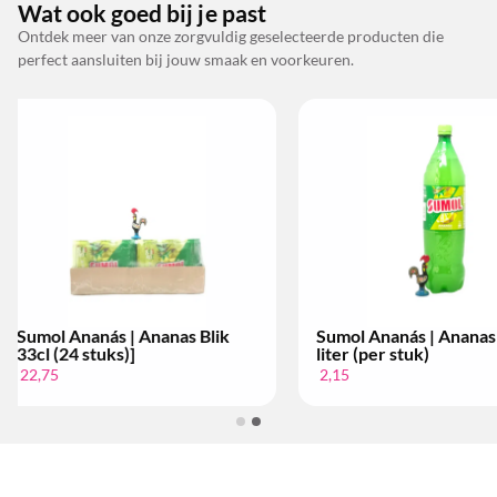
Wat ook goed bij je past
Ontdek meer van onze zorgvuldig geselecteerde producten die
perfect aansluiten bij jouw smaak en voorkeuren.
ás | Ananas 1.5
Sumol Laranja | Sinaasappel
tuk)
Blik 33cl (6 stuks)
5,99