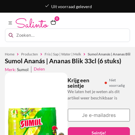
Uit voorraad geleverd
0
Home
Producten
Fris | Sap | Water | Melk
Sumol Ananás | Ananas Blik 33
Sumol Ananás | Ananas Blik 33cl (6 stuks)
Delen
Merk:
Sumol
Krijg een
Niet
seintje
voorradig
We laten het je weten als dit
artikel weer beschikbaar is
Seintje!