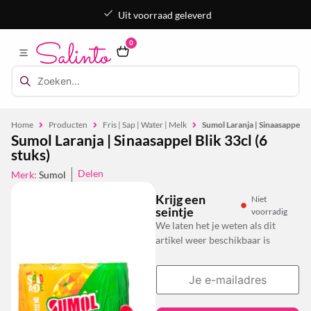
Uit voorraad geleverd
0
Home
Producten
Fris | Sap | Water | Melk
Sumol Laranja | Sinaasappel Bl
Sumol Laranja | Sinaasappel Blik 33cl (6
stuks)
Delen
Merk:
Sumol
Krijg een
Niet
seintje
voorradig
We laten het je weten als dit
artikel weer beschikbaar is