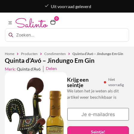
Uit voorraad geleverd
0
Home
Producten
Condimenten
Quinta d’Avó – Jindungo Em Gin
Quinta d’Avó – Jindungo Em Gin
Delen
Merk:
Quinta d'Avó
Krijg een
Niet
seintje
voorradig
We laten het je weten als dit
artikel weer beschikbaar is
Seintje!