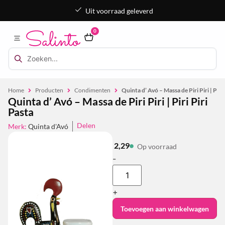
Uit voorraad geleverd
0
Home
Producten
Condimenten
Quinta d’ Avó – Massa de Piri Piri | Piri 
Quinta d’ Avó – Massa de Piri Piri | Piri Piri
Pasta
Delen
Merk:
Quinta d'Avó
2,29
Op voorraad
-
+
Toevoegen aan winkelwagen