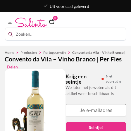
Uit voorraad geleverd
0
Home
Producten
Portugese wijn
Convento da Vila – Vinho Branco | Per
Convento da Vila – Vinho Branco | Per Fles
Delen
Krijg een
Niet
seintje
voorradig
We laten het je weten als dit
artikel weer beschikbaar is
Seintje!