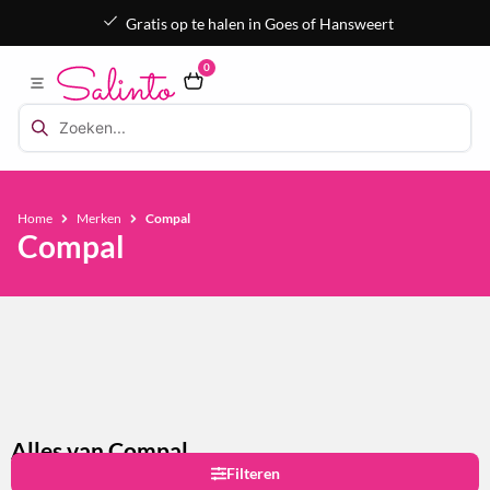
Gratis op te halen in Goes of Hansweert
0
Home
Merken
Compal
Compal
Alles van Compal
Filteren