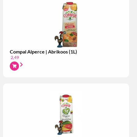
Compal Alperce | Abrikoos (1L)
2,49