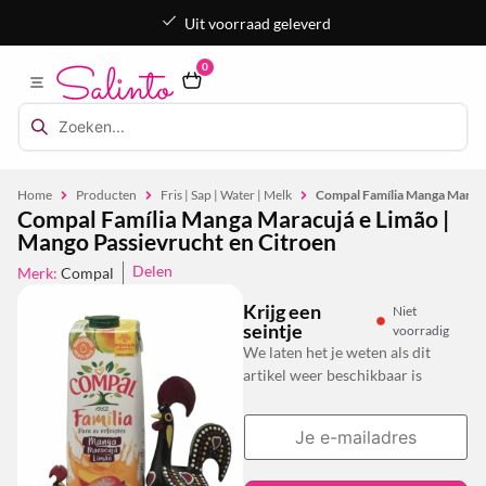
Uit voorraad geleverd
0
Home
Producten
Fris | Sap | Water | Melk
Compal Família Manga Maracu
Compal Família Manga Maracujá e Limão |
Mango Passievrucht en Citroen
Delen
Merk:
Compal
Krijg een
Niet
seintje
voorradig
We laten het je weten als dit
artikel weer beschikbaar is