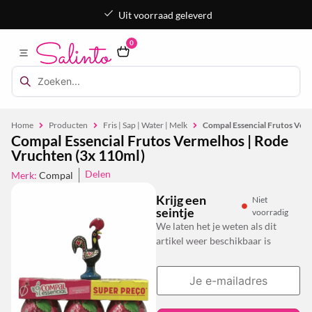
Uit voorraad geleverd
0
Home
Producten
Fris | Sap | Water | Melk
Compal Essencial Frutos Verm
Compal Essencial Frutos Vermelhos | Rode
Vruchten (3x 110ml)
Delen
Merk:
Compal
Krijg een
Niet
seintje
voorradig
We laten het je weten als dit
artikel weer beschikbaar is