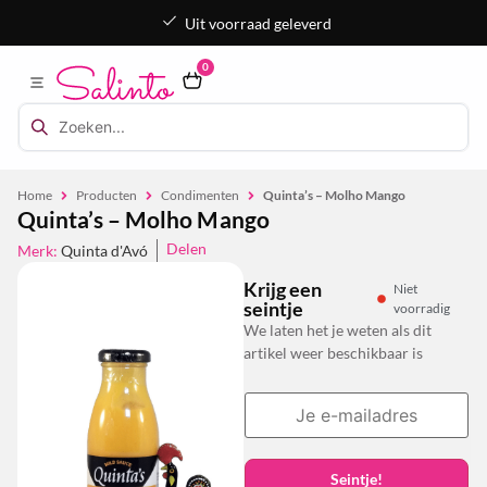
Uit voorraad geleverd
0
Home
Producten
Condimenten
Quinta’s – Molho Mango
Quinta’s – Molho Mango
Delen
Merk:
Quinta d'Avó
Krijg een
Niet
seintje
voorradig
We laten het je weten als dit
artikel weer beschikbaar is
Seintje!