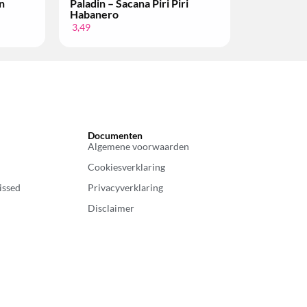
n
Paladin – Sacana Piri Piri
Habanero
3,49
Documenten
Algemene voorwaarden
Cookiesverklaring
issed
Privacyverklaring
Disclaimer