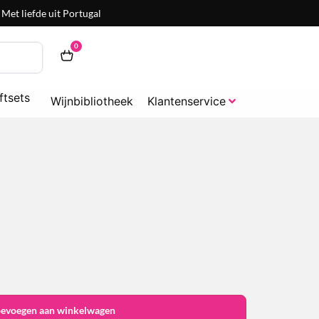
Met liefde uit Portugal
0
ftsets
Wijnbibliotheek
Klantenservice
oevoegen aan winkelwagen