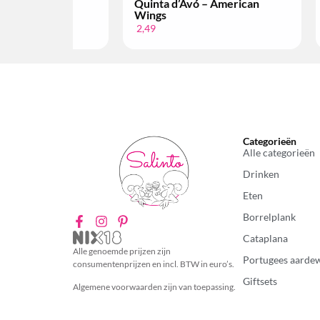
cana Piri Piri
Quinta d’Avó – American
Wings
2,49
Categorieën
Alle categorieën
Drinken
Eten
Borrelplank
Cataplana
Alle genoemde prijzen zijn
Portugees aarde
consumentenprijzen en incl. BTW in euro’s.
Giftsets
Algemene voorwaarden zijn van toepassing.