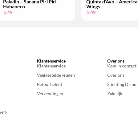
Paladin – Sacana Piri Piri
Quinta d’Avó – America
Habanero
Wings
3,49
2,49
Klantenservice
Over ons
Klantenservice
Kom in contact
Veelgestelde vragen
Over ons
Retourbeleid
Stichting Dishm
Verzendingen
Zakelijk
werk