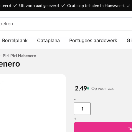
cteerd
Uit voorraad geleverd
Gratis op te halen in Hansweert
Borrelplank
Cataplana
Portugees aardewerk
Gi
– Piri Piri Habenero
benero
2,49
Op voorraad
-
+
T