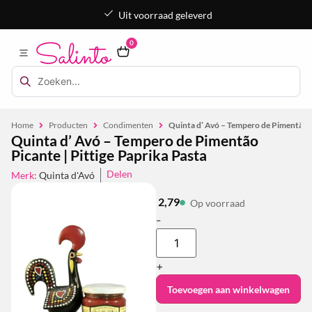
Uit voorraad geleverd
0
Home
Producten
Condimenten
Quinta d’ Avó – Tempero de Pimentão Pi
Quinta d’ Avó – Tempero de Pimentão
Picante | Pittige Paprika Pasta
Delen
Merk:
Quinta d'Avó
2,79
Op voorraad
-
+
Toevoegen aan winkelwagen