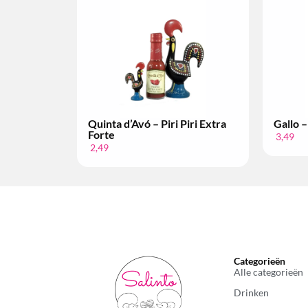
iri | Extra forte
Paladin – Sacana Piri Piri
Habanero
3,49
Categorieën
Alle categorieën
Drinken