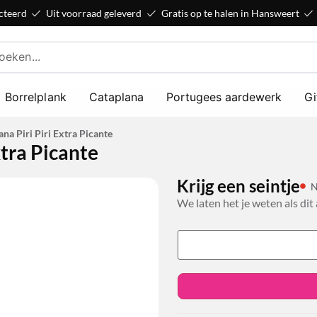
cteerd
Uit voorraad geleverd
Gratis op te halen in Hansweert
Borrelplank
Cataplana
Portugees aardewerk
Gi
ana Piri Piri Extra Picante
xtra Picante
Krijg een seintje
N
We laten het je weten als dit