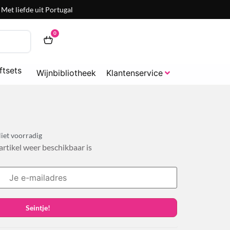
Met liefde uit Portugal
0
ftsets
Wijnbibliotheek
Klantenservice
iet voorradig
 artikel weer beschikbaar is
Seintje!