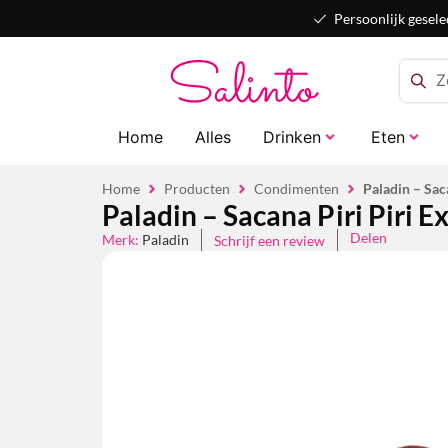
Persoonlijk gesele
Home
Alles
Drinken
Eten
Home
Producten
Condimenten
Paladin – Sac
Paladin – Sacana Piri Piri E
Delen
Merk:
Paladin
Schrijf een review