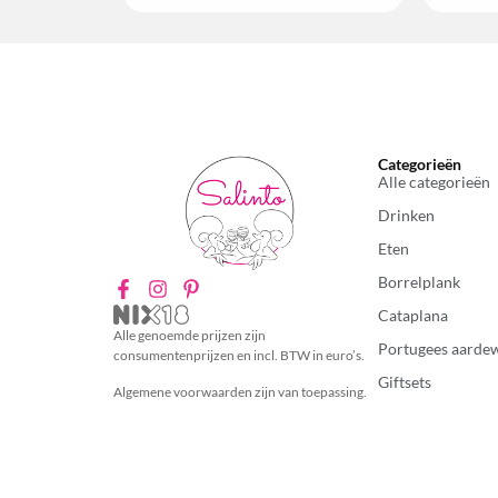
Categorieën
Alle categorieën
Drinken
Eten
Borrelplank
Cataplana
Alle genoemde prijzen zijn
Portugees aarde
consumentenprijzen en incl. BTW in euro’s.
Giftsets
Algemene voorwaarden zijn van toepassing.