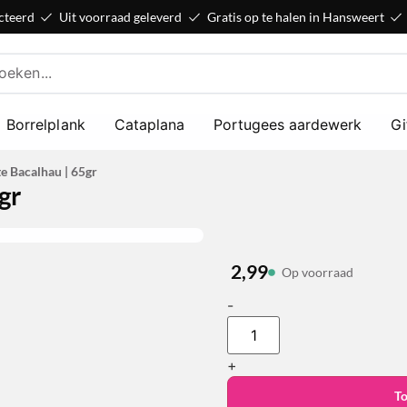
cteerd
Uit voorraad geleverd
Gratis op te halen in Hansweert
Borrelplank
Cataplana
Portugees aardewerk
Gi
e Bacalhau | 65gr
gr
2,99
Op voorraad
-
+
T