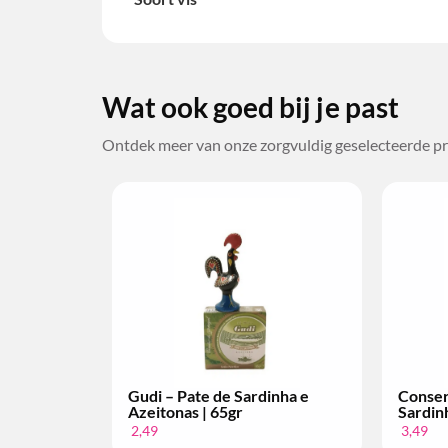
Wat ook goed bij je past
Ontdek meer van onze zorgvuldig geselecteerde pr
Gudi – Pate de Sardinha e
Conservas San
Azeitonas | 65gr
Sardinha | 4 p
2,49
3,49