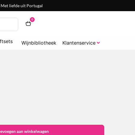
Met liefde uit Portugal
0
ftsets
Wijnbibliotheek
Klantenservice
oevoegen aan winkelwagen