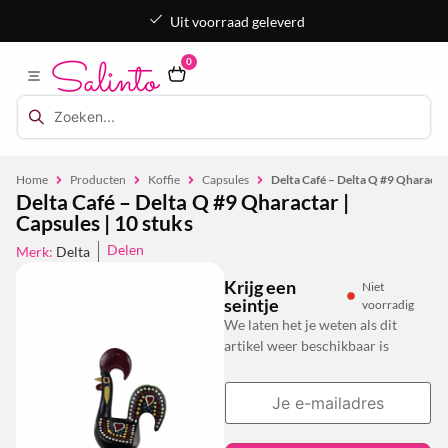
Uit voorraad geleverd
0
Home
Producten
Koffie
Capsules
Delta Café – Delta Q #9 Qharactar
Delta Café – Delta Q #9 Qharactar |
Capsules | 10 stuks
Delen
Merk:
Delta
Krijg een
Niet
seintje
voorradig
We laten het je weten als dit
artikel weer beschikbaar is