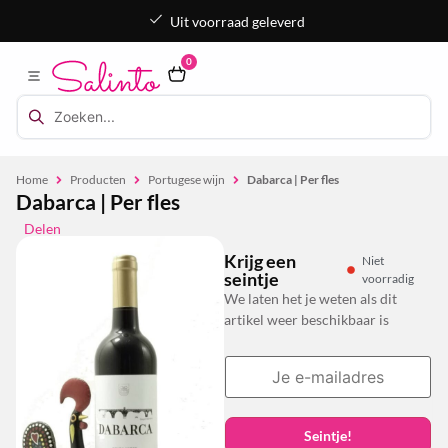
Uit voorraad geleverd
0
Home
Producten
Portugese wijn
Dabarca | Per fles
Dabarca | Per fles
Delen
Krijg een
Niet
seintje
voorradig
We laten het je weten als dit
artikel weer beschikbaar is
Seintje!