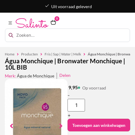
Uit voorraad geleverd
0
Home
Producten
Fris | Sap | Water | Melk
Água Monchique | Bronwater
Água Monchique | Bronwater Monchique |
10L BIB
Delen
Merk:
Água de Monchique
9,95
Op voorraad
-
+
Toevoegen aan winkelwagen