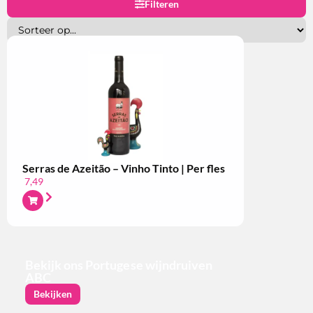
Filteren
Serras de Azeitão – Vinho Tinto | Per fles
7,49
Bekijk ons Portugese wijndruiven
ABC
Bekijken