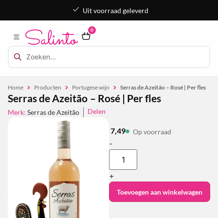
Uit voorraad geleverd
0
Home
Producten
Portugese wijn
Serras de Azeitão – Rosé | Per fles
Serras de Azeitão – Rosé | Per fles
Delen
Merk:
Serras de Azeitão
7,49
Op voorraad
-
+
Toevoegen aan winkelwagen