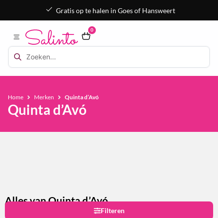
Gratis op te halen in Goes of Hansweert
0
Home
Merken
Quinta d’Avó
Quinta d’Avó
Alles van Quinta d’Avó
Filteren