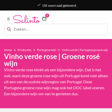
Uit voorraad geleverd
0
Home
Producten
Portugese wijn
Vinho verde | Portugese groene wijn
Vinho verde rose | Groene rosé
wijn
Vinho verde rose klinkt als een bijzondere wijn. Dat is het
ook, want deze groene rose wijn uit Portugal komt niet alleen
uit een van de oudste wijnregios van Portugal. Deze
Portugese groene rose wijn mag ook het DOC label voeren.
Een bijzondere wijn om van te genieten dus.