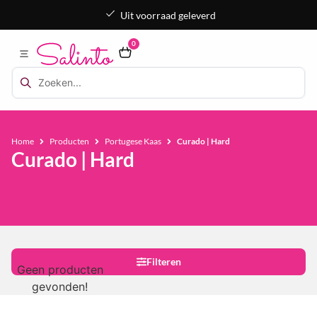
Uit voorraad geleverd
0
Home
Producten
Portugese Kaas
Curado | Hard
Curado | Hard
Filteren
Geen producten
gevonden!