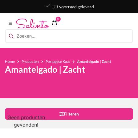
Uit voorraad geleverd
0
Home
Producten
Portugese Kaas
Amanteigado | Zacht
Amanteigado | Zacht
Filteren
Geen producten
gevonden!