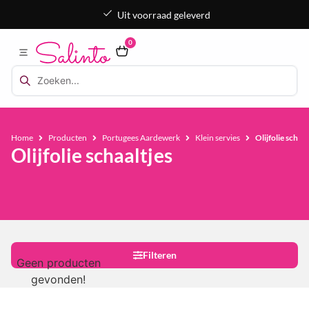
Uit voorraad geleverd
0
Home
Producten
Portugees Aardewerk
Klein servies
Olijfolie schaal
Olijfolie schaaltjes
Filteren
Geen producten
gevonden!