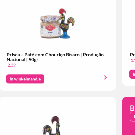
Prisca – Paté com Chouriço Bísaro | Produção
Pr
Nacional | 90gr
1,
2,39
I
In winkelmandje
B