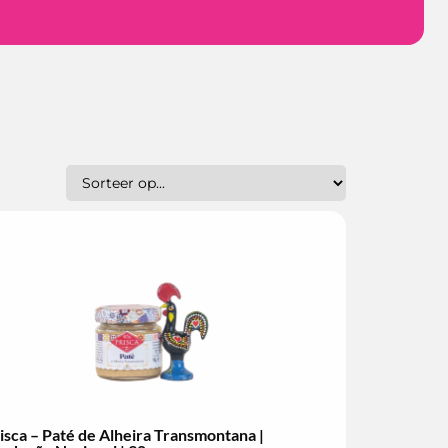
isca – Paté de Alheira Transmontana |