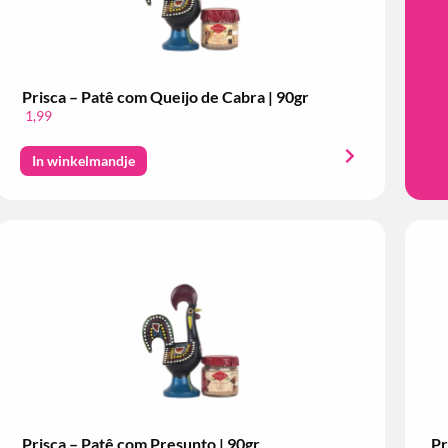
Prisca – Patê com Queijo de Cabra | 90gr
1,99
In winkelmandje
Prisca – Patê com Presunto | 90gr
Pr