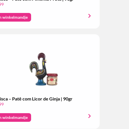
99
n winkelmandje
isca – Patê com Licor de Ginja | 90gr
99
n winkelmandje