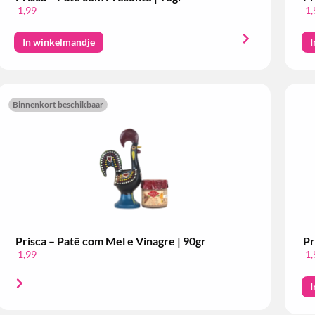
1,99
1,
In winkelmandje
I
Binnenkort beschikbaar
Prisca – Patê com Mel e Vinagre | 90gr
Pr
1,99
1,
I