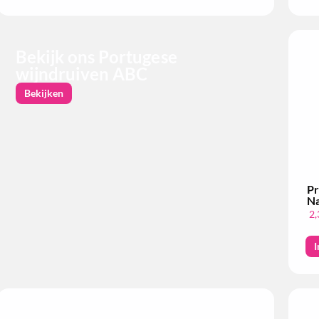
Bekijk ons Portugese
wijndruiven ABC
Bekijken
Pr
Na
2,
I