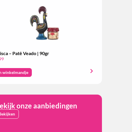
isca – Patê Veado | 90gr
99
n winkelmandje
ekijk onze aanbiedingen
Bekijken