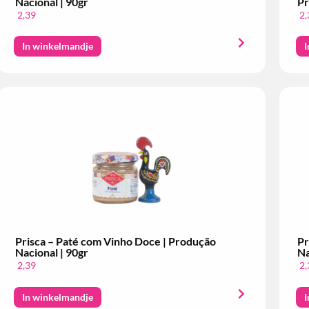
Nacional | 90gr
Pr
2,39
2,
In winkelmandje
I
Prisca – Paté com Vinho Doce | Produção
Pr
Nacional | 90gr
Na
2,39
2,
In winkelmandje
I