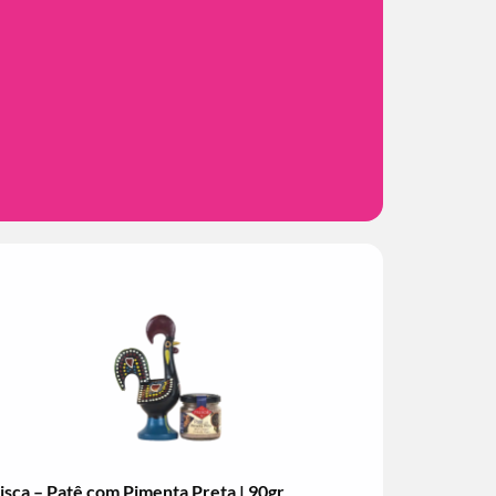
isca – Patê com Pimenta Preta | 90gr