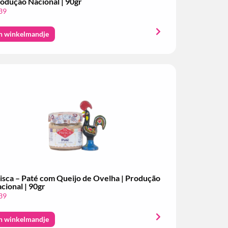
odução Nacional | 90gr
39
n winkelmandje
isca – Paté com Queijo de Ovelha | Produção
cional | 90gr
39
n winkelmandje