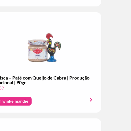
isca – Paté com Queijo de Cabra | Produção
cional | 90gr
39
n winkelmandje