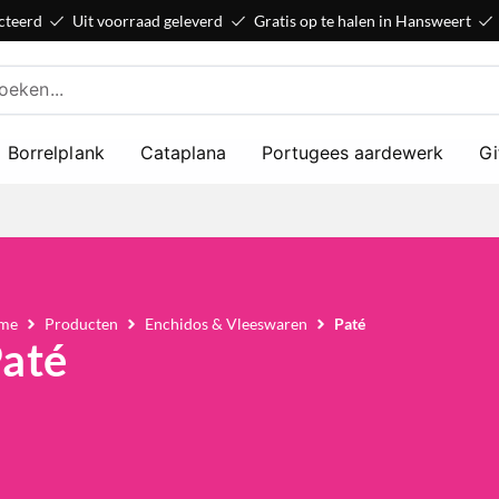
cteerd
Uit voorraad geleverd
Gratis op te halen in Hansweert
Borrelplank
Cataplana
Portugees aardewerk
Gi
me
Producten
Enchidos & Vleeswaren
Paté
até