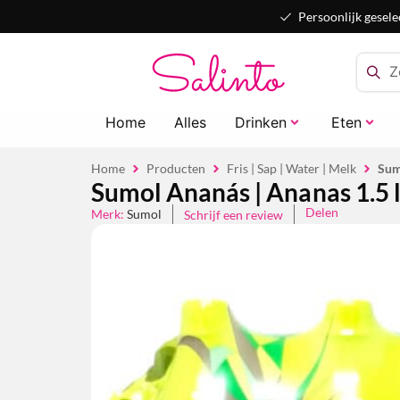
Persoonlijk gesele
Home
Alles
Drinken
Eten
Home
Producten
Fris | Sap | Water | Melk
Sum
Sumol Ananás | Ananas 1.5 l
Delen
Merk:
Sumol
Schrijf een review