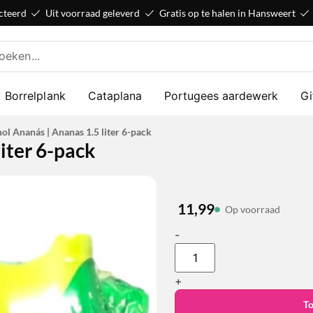
cteerd
Uit voorraad geleverd
Gratis op te halen in Hansweert
Borrelplank
Cataplana
Portugees aardewerk
Gi
ol Ananás | Ananas 1.5 liter 6-pack
iter 6-pack
11,99
Op voorraad
-
+
T