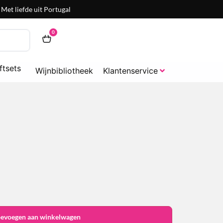
Met liefde uit Portugal
0
ftsets
Wijnbibliotheek
Klantenservice
oevoegen aan winkelwagen