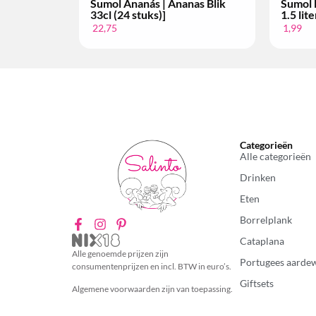
nás | Ananas Blik
Sumol Laranja | Sinaasappel
tuks)]
1.5 liter (per stuk)
1,99
Categorieën
Alle categorieën
Drinken
Eten
Borrelplank
Cataplana
Alle genoemde prijzen zijn
Portugees aarde
consumentenprijzen en incl. BTW in euro’s.
Giftsets
Algemene voorwaarden zijn van toepassing.