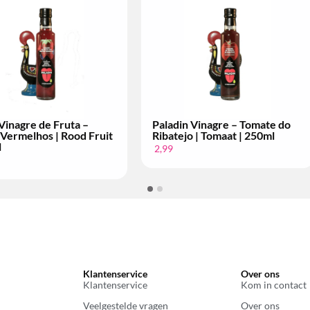
Gallo – Vinagre Balsamico
Paladin Vinagre 
Sidra | 250ml
Maracujá | Passi
250ml
2,39
3,29
Klantenservice
Over ons
Klantenservice
Kom in contact
Veelgestelde vragen
Over ons