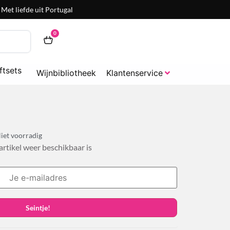
Met liefde uit Portugal
0
ftsets
Wijnbibliotheek
Klantenservice
iet voorradig
 artikel weer beschikbaar is
Seintje!