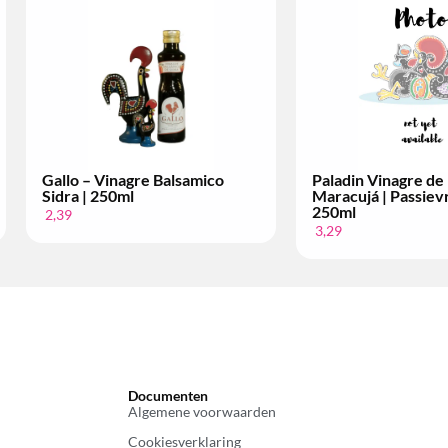
de Fruta –
Paldin Vinagre de Fruta –
Pal
evrucht |
Frutos Vermelhos | Rood Fruit
Riba
| 250ml
2,9
2,99
Documenten
Algemene voorwaarden
Cookiesverklaring