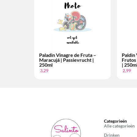
in Vinagre de Fruta –
Paladin Vinagre – Tomate do
os Vermelhos | Rood Fruit
Ribatejo | Tomaat | 250ml
0ml
2,99
Categorieën
Alle categorieën
Drinken