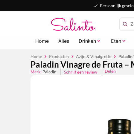
Persoonlijk gesele
Home
Alles
Drinken
Eten
Home
Producten
Azijn & Vinaigrette
Paladin
Paladin Vinagre de Fruta –
Delen
Merk:
Paladin
Schrijf een review