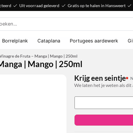
cteerd
Uit voorraad geleverd
Gratis op te halen in Hansweert
Borrelplank
Cataplana
Portugees aardewerk
Gi
 Vinagre de Fruta – Manga | Mango | 250ml
 Manga | Mango | 250ml
Krijg een seintje
N
We laten het je weten als dit