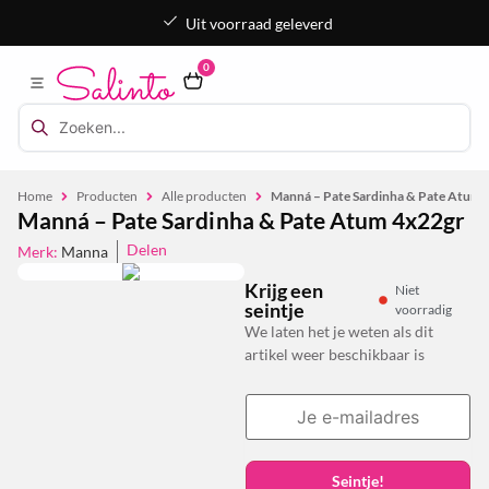
Uit voorraad geleverd
0
Home
Producten
Alle producten
Manná – Pate Sardinha & Pate Atum 
Manná – Pate Sardinha & Pate Atum 4x22gr
Delen
Merk:
Manna
Krijg een
Niet
seintje
voorradig
We laten het je weten als dit
artikel weer beschikbaar is
Seintje!