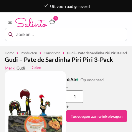
Uit voorraad geleverd
0
Home
Producten
Conserven
Gudi – Pate de Sardinha Piri Piri 3-Pack
Gudi – Pate de Sardinha Piri Piri 3-Pack
Delen
Merk:
Gudi
6,95
Op voorraad
-
+
Toevoegen aan winkelwagen