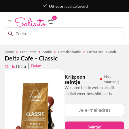
Uit voorraad geleverd
0
Home
Producten
Koffie
Gemalen koffie
Delta Cafe – Classic
Delta Cafe – Classic
Delen
Merk:
Delta
Krijg een
Niet
seintje
voorradig
We laten het je weten als dit
artikel weer beschikbaar is
Seintje!