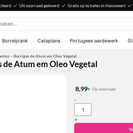
cteerd
Uit voorraad geleverd
Gratis op te halen in Hansweert
Borrelplank
Cataplana
Portugees aardewerk
Gi
antos – Barrigas de Atum em Oleo Vegetal
s de Atum em Oleo Vegetal
n
8,99
Op voorraad
-
+
T