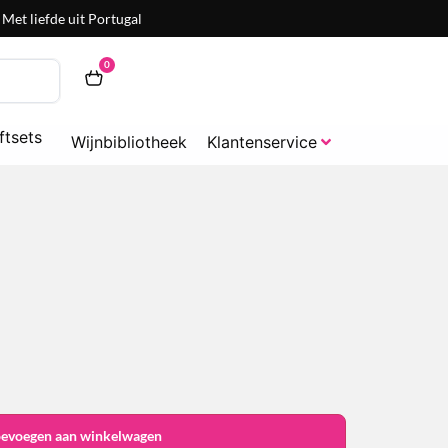
Met liefde uit Portugal
0
ftsets
Wijnbibliotheek
Klantenservice
oevoegen aan winkelwagen