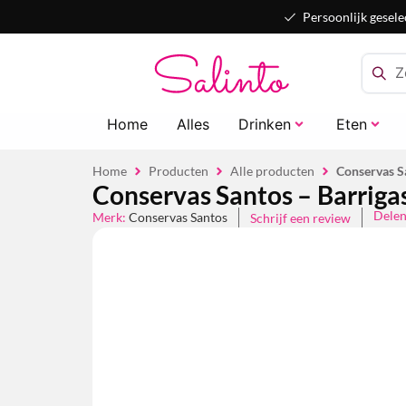
Persoonlijk gesele
Home
Alles
Drinken
Eten
Home
Producten
Alle producten
Conservas S
Conservas Santos – Barriga
Dele
Merk:
Conservas Santos
Schrijf een review