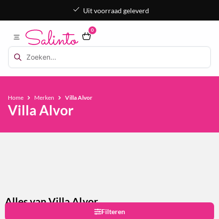
Uit voorraad geleverd
0
Home
Merken
Villa Alvor
Villa Alvor
Alles van Villa Alvor
Filteren