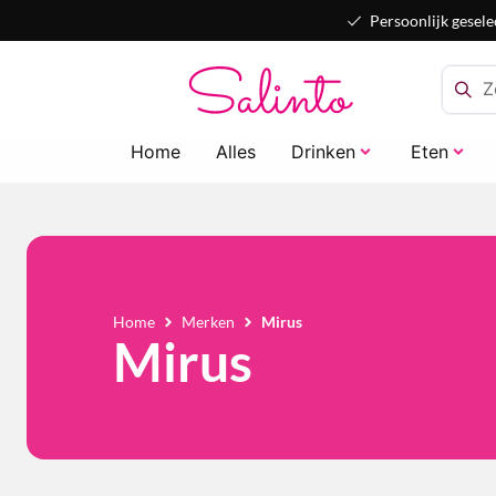
Persoonlijk gesele
Home
Alles
Drinken
Eten
Home
Merken
Mirus
Mirus