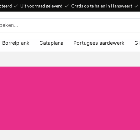
cteerd
Uit voorraad geleverd
Gratis op te halen in Hansweert
Borrelplank
Cataplana
Portugees aardewerk
Gi