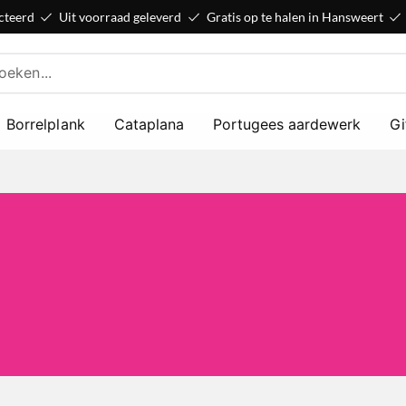
cteerd
Uit voorraad geleverd
Gratis op te halen in Hansweert
Borrelplank
Cataplana
Portugees aardewerk
Gi