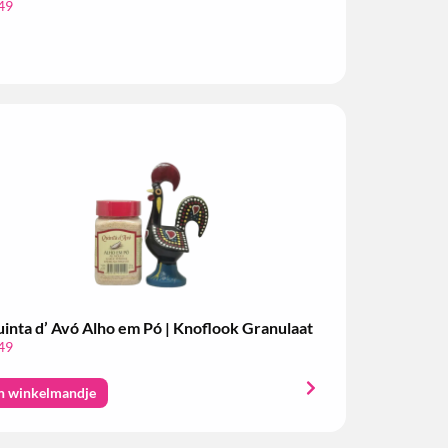
49
inta d’ Avó Alho em Pó | Knoflook Granulaat
49
n winkelmandje