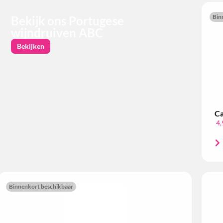
Bin
Bekijk ons Portugese
wijndruiven ABC
Bekijken
Ca
4,
Binnenkort beschikbaar