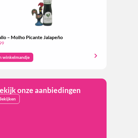
llo – Molho Picante Jalapeño
99
n winkelmandje
ekijk onze aanbiedingen
Bekijken