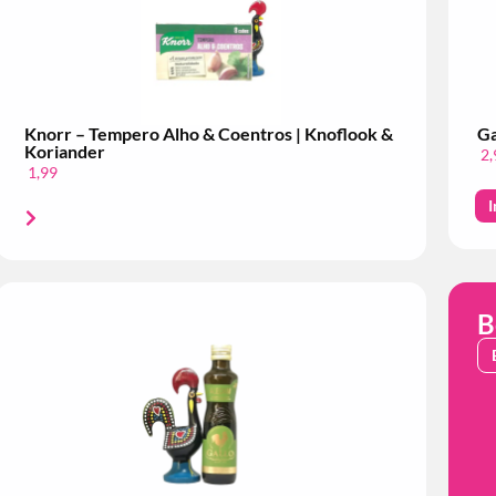
Knorr – Tempero Alho & Coentros | Knoflook &
Ga
Koriander
2,
1,99
I
B