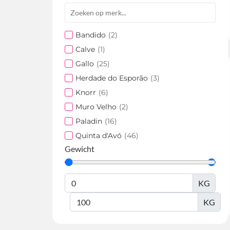
Bandido
(
2
)
Calve
(
1
)
Gallo
(
25
)
Herdade do Esporão
(
3
)
Knorr
(
6
)
Muro Velho
(
2
)
Paladin
(
16
)
Quinta d'Avó
(
46
)
Gewicht
KG
KG