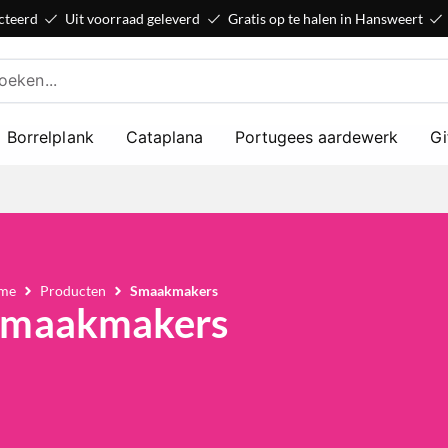
cteerd
Uit voorraad geleverd
Gratis op te halen in Hansweert
Borrelplank
Cataplana
Portugees aardewerk
Gi
me
Producten
Smaakmakers
Smaakmakers