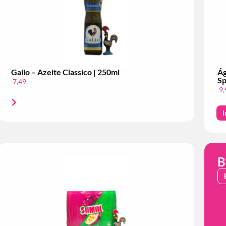
Gallo – Azeite Classico | 250ml
Ág
Sp
7,49
9,
I
B