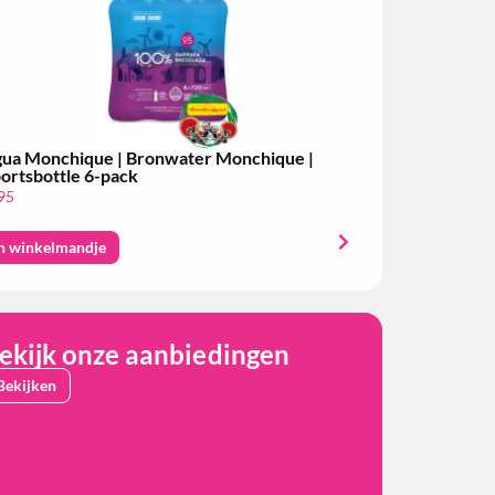
ua Monchique | Bronwater Monchique |
ortsbottle 6-pack
95
n winkelmandje
ekijk onze aanbiedingen
Bekijken