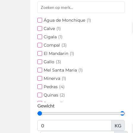
Água de Monchique
(
1
)
Calve
(
1
)
Cigala
(
1
)
Compal
(
3
)
El Mandarin
(
1
)
Gallo
(
3
)
Mel Santa Maria
(
1
)
Minerva
(
1
)
Pedras
(
4
)
Quinas
(
2
)
Sagres
(
1
)
Gewicht
Sumol
(
4
)
Super Bock
(
1
)
KG