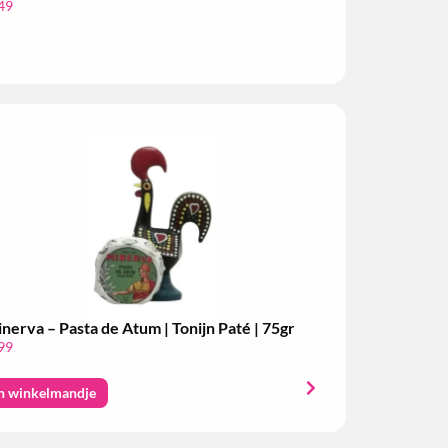
49
nerva – Pasta de Atum | Tonijn Paté | 75gr
99
n winkelmandje