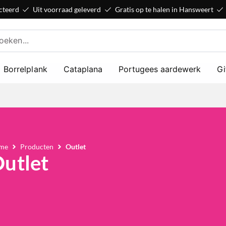
cteerd
Uit voorraad geleverd
Gratis op te halen in Hansweert
Borrelplank
Cataplana
Portugees aardewerk
Gi
me
Producten
Outlet
utlet