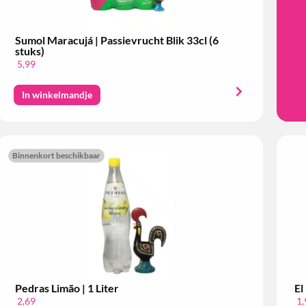
Sumol Maracujá | Passievrucht Blik 33cl (6
stuks)
5,99
In winkelmandje
Binnenkort beschikbaar
Pedras Limão | 1 Liter
El
2,69
1,