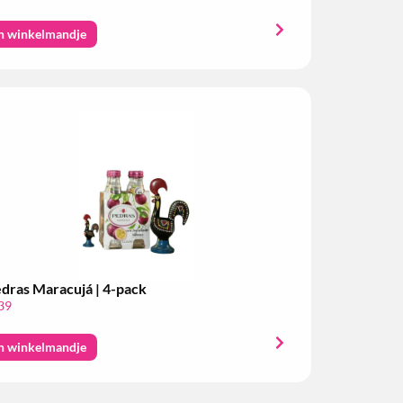
n winkelmandje
dras Maracujá | 4-pack
39
n winkelmandje