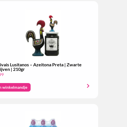
ivais Lusitanos – Azeitona Preta | Zwarte
ijven | 210gr
99
n winkelmandje