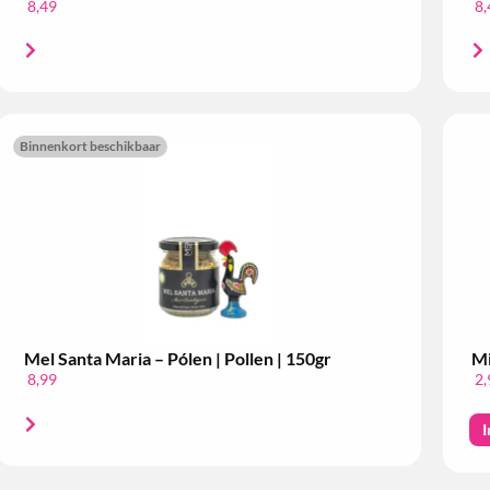
8,49
8,
Binnenkort beschikbaar
Mel Santa Maria – Pólen | Pollen | 150gr
Mi
8,99
2,
I