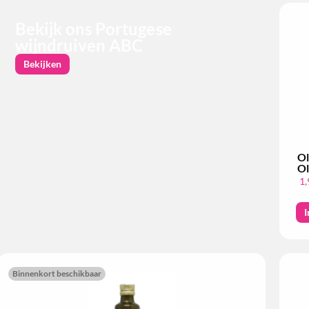
Bekijk ons Portugese
wijndruiven ABC
Bekijken
Ol
Ol
1,
I
Binnenkort beschikbaar