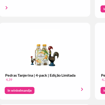
I
Pedras Tanjerina | 4-pack | Edição Limitada
Pe
4,39
4,
In winkelmandje
I