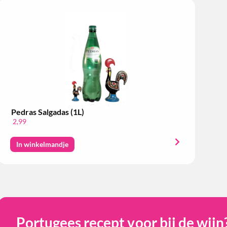
Pedras Salgadas (1L)
2,99
In winkelmandje
Portugees recept voor bij de wijn