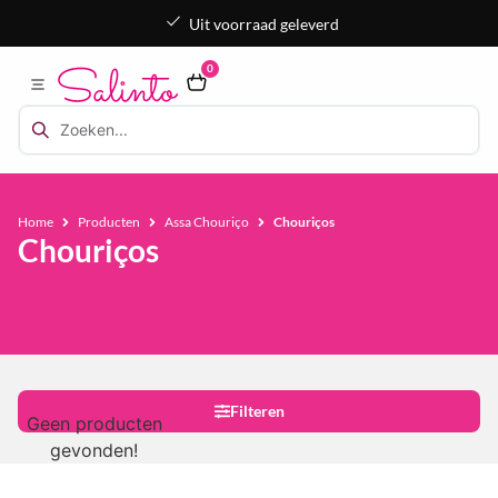
Uit voorraad geleverd
0
Home
Producten
Assa Chouriço
Chouriços
Chouriços
Filteren
Geen producten
gevonden!